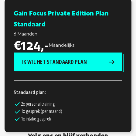
Gain Focus Private Edition Plan
Standaard
6 Maanden
€124,-
Maandelijks
IK WIL HET STANDAARD PLAN
Standaard plan:
2x personal training
1x gesprek (per maand)
1x intake gesprek
Volg ons en blijf verbonden