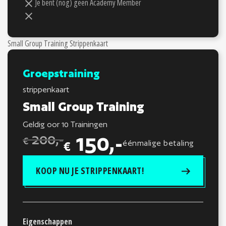
Je bent (nog) geen Academy Member
Small Group Training Strippenkaart
Groepstraining
strippenkaart
Small Group Training
Geldig oor 10 Trainingen
200,-
150,-
€
éénmalige betaling
€
KOOP NU JE STRIPPENKAART!
Eigenschappen