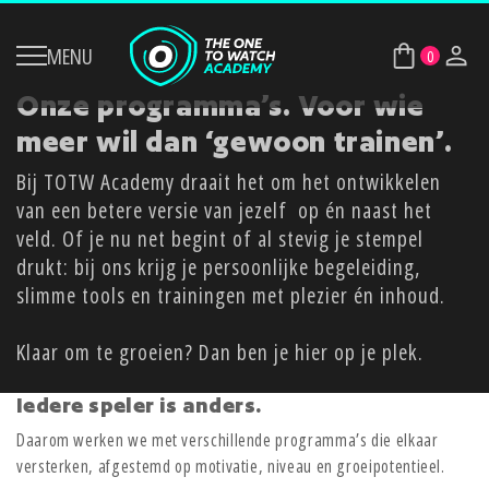
MENU
0
Cart
Mijn ac
Onze
programma’s.
Voor
wie
meer
wil
dan ‘
gewoon
trainen’.
Bij
TOTW
Academy
draait
het
om
het
ontwikkelen
van
een
betere
versie
van
jezelf
op
én
naast
het
veld.
Of
je
nu
net
begint
of
al
stevig
je
stempel
drukt:
bij
ons
krijg
je
persoonlijke
begeleiding,
slimme
tools
en
trainingen
met
plezier
én
inhoud.
Klaar
om
te
groeien?
Dan
ben
je
hier
op
je
plek.
Iedere
speler
is
anders.
Daarom
werken
we
met
verschillende
programma’s
die
elkaar
versterken,
afgestemd
op
motivatie,
niveau
en
groeipotentieel.