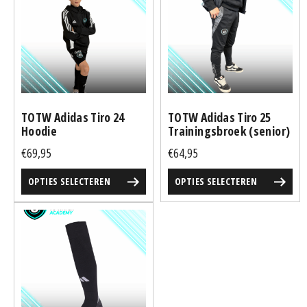
heeft
heeft
meerdere
meerdere
variaties.
variaties.
Deze
Deze
optie
optie
kan
kan
gekozen
gekozen
TOTW Adidas Tiro 24
TOTW Adidas Tiro 25
worden
worden
Hoodie
Trainingsbroek (senior)
op
op
€
69,95
€
64,95
de
de
productpagina
productpagina
OPTIES SELECTEREN
OPTIES SELECTEREN
Dit
product
heeft
meerdere
variaties.
Deze