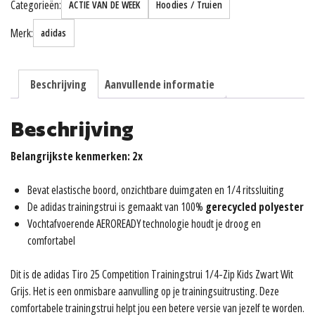
Categorieën:
ACTIE VAN DE WEEK
Hoodies / Truien
(junior)
aantal
Merk:
adidas
Beschrijving
Aanvullende informatie
Beschrijving
Belangrijkste kenmerken: 2x
Bevat elastische boord, onzichtbare duimgaten en 1/4 ritssluiting
De adidas trainingstrui is gemaakt van 100%
gerecycled polyester
Vochtafvoerende AEROREADY technologie houdt je droog en
comfortabel
Dit is de adidas Tiro 25 Competition Trainingstrui 1/4-Zip Kids Zwart Wit
Grijs. Het is een onmisbare aanvulling op je trainingsuitrusting. Deze
comfortabele trainingstrui helpt jou een betere versie van jezelf te worden.