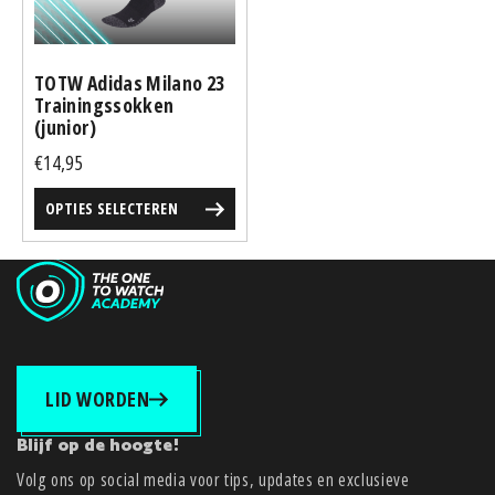
optie
kan
gekozen
TOTW Adidas Milano 23
worden
Trainingssokken
op
(junior)
de
€
14,95
productpagina
OPTIES SELECTEREN
LID WORDEN
Blijf op de hoogte!
Volg ons op social media voor tips, updates en exclusieve