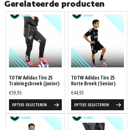
Gerelateerde producten
Dit
Dit
product
product
heeft
heeft
meerdere
meerdere
variaties.
variaties.
Deze
Deze
optie
optie
kan
kan
gekozen
gekozen
TOTW Adidas Tiro 25
TOTW Adidas Tiro 25
worden
worden
Trainingsbroek (junior)
Korte Broek (Senior)
op
op
€
59,95
€
44,95
de
de
productpagina
productpagina
OPTIES SELECTEREN
OPTIES SELECTEREN
Dit
Dit
product
product