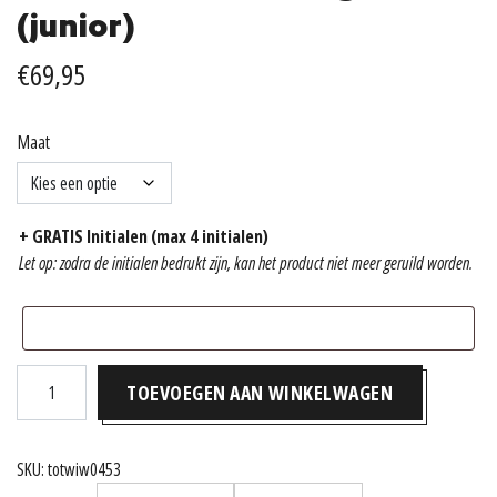
(junior)
€
69,95
Maat
+ GRATIS Initialen (max 4 initialen)
Let op: zodra de initialen bedrukt zijn, kan het product niet meer geruild worden.
TOTW
TOEVOEGEN AAN WINKELWAGEN
Adidas
Tiro
25
SKU:
totwiw0453
Trui