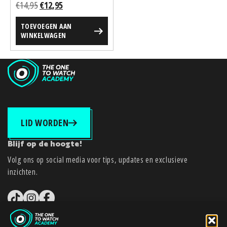
Oorspronkelijke
Huidige
€
14,95
€
12,95
prijs
prijs
TOEVOEGEN AAN
was:
is:
WINKELWAGEN
€14,95.
€12,95.
LID WORDEN
Blijf op de hoogte!
Volg ons op social media voor tips, updates en exclusieve
inzichten.
tiktok
instagram
facebook-f
The One To Watch Academy