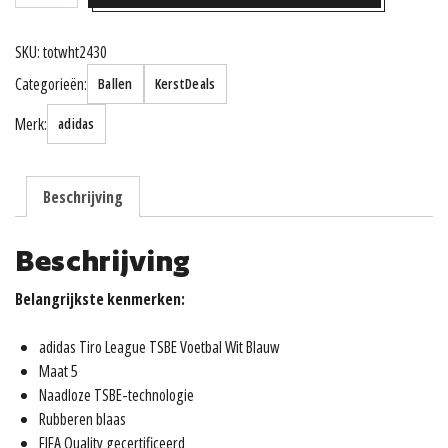
Tiro
CLB
SKU:
totwht2430
Ballen
Categorieën:
Ballen
KerstDeals
aantal
Merk:
adidas
Beschrijving
Beschrijving
Belangrijkste kenmerken:
adidas Tiro League TSBE Voetbal Wit Blauw
Maat 5
Naadloze TSBE-technologie
Rubberen blaas
FIFA Quality gecertificeerd