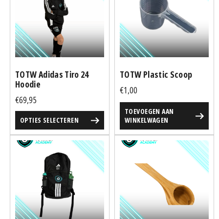
meerdere
variaties.
Deze
optie
kan
gekozen
TOTW Adidas Tiro 24
TOTW Plastic Scoop
worden
Hoodie
€
1,00
op
€
69,95
de
TOEVOEGEN AAN
productpagina
OPTIES SELECTEREN
WINKELWAGEN