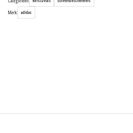
Categorieën:
KerstDeals
Scheenbeschermers
aantal
Merk:
adidas