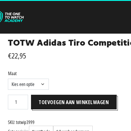
TOTW Adidas Tiro Competit
€
22,95
Maat
TOTW
TOEVOEGEN AAN WINKELWAGEN
Adidas
Tiro
Competition
SKU:
totwip3999
Scheenbeschermers