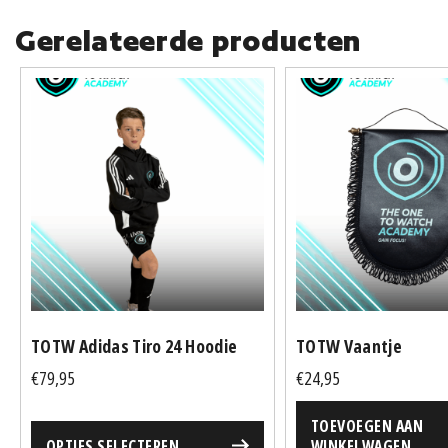
Gerelateerde producten
Dit
product
heeft
meerdere
variaties.
Deze
optie
kan
gekozen
worden
op
TOTW Adidas Tiro 24 Hoodie
TOTW Vaantje
de
€
79,95
€
24,95
productpagina
TOEVOEGEN AAN
OPTIES SELECTEREN
WINKELWAGEN